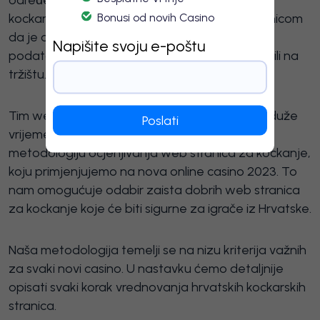
određena razina znanja o području online
Bonusi od novih Casino
kockarnica. Sve je dodatno komplicirano činjenicom
da je o novim stranicama dostupno vrlo malo
Napišite svoju e-poštu
podataka, budući da su se tek nedavno pojavili na
tržištu.
Tim web stranice
Casino Online Hrvatska
već duže
Poslati
vrijeme radi na polju kockanja. Imamo vlastitu
metodologiju ocjenjivanja web stranica za kockanje,
koju primjenjujemo na nova online casino 2023. To
nam omogućuje odabir zaista dobrih web stranica
za kockanje koje će biti sigurne za igrače iz Hrvatske.
Naša metodologija temelji se na nizu kriterija važnih
za svaki novi casino. U nastavku ćemo detaljnije
opisati svaki korak vrednovanja hrvatskih kockarskih
stranica.