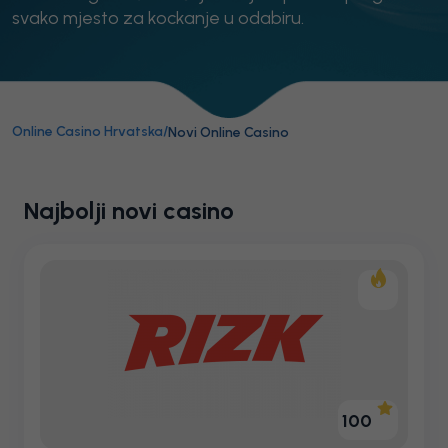
svako mjesto za kockanje u odabiru.
Online Casino Hrvatska
/
Novi Online Casino
Najbolji novi casino
100