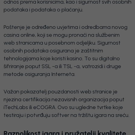
odnos prema korisnicima, kao i sigurnost svih osobnih
podataka i podataka o plaćanju.
Poštenje je određeno uvjetima i odredbama novog
casina online, koji se mogu pronaći na službenim
web stranicama u posebnom odjeljku. Sigurnost
osobnih podataka osigurana je zaštitnim
tehnologijama koje koristi kasino. To su digitalno
šifriranje poput SSL -a ili TSL -a, vatrozidi i druge
metode osiguranja Interneta.
Važan pokazatelj pouzdanosti web stranice je
njezina certifikacija nezavisnih organizacija poput
iTechLabs ili eCOGRA. Ovo su ugledne tvrtke koje
testiraju i potvrđuju softver na tržištu igara na sreću.
Raznolikost igara i pružatelji kvalitete