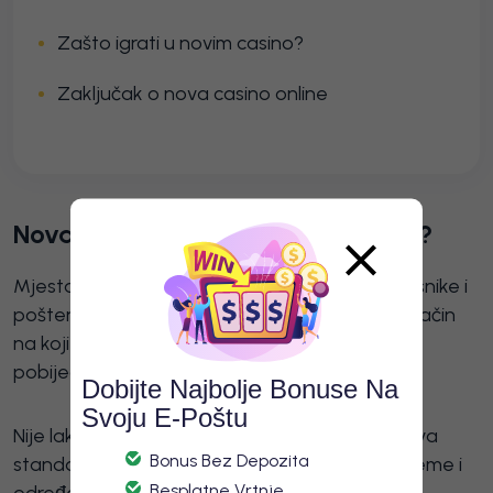
Zašto igrati u novim casino?
Zaključak o nova casino online
Nova casino online. Kako odabrati?
Mjesta za kockanje moraju biti sigurna za korisnike i
pošteno pružati njihove usluge. Ovo je jedini način
na koji igrači mogu biti sigurni da zaista mogu
pobijediti u novom casino online.
Dobijte Najbolje Bonuse Na
Svoju E-Poštu
Nije lako provjeriti koliko novi casino zadovoljava
Bonus Bez Depozita
standarde industrije kockanja. Potrebno je vrijeme i
Besplatne Vrtnje