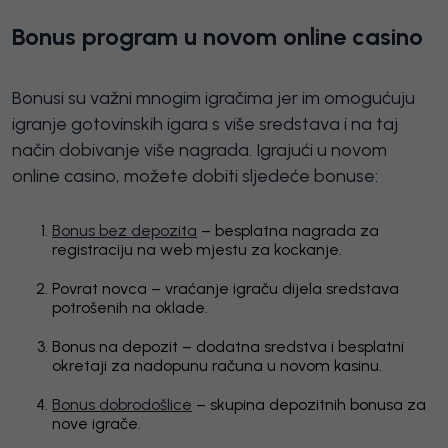
Bonus program u novom online casino
Bonusi su važni mnogim igračima jer im omogućuju
igranje gotovinskih igara s više sredstava i na taj
način dobivanje više nagrada. Igrajući u novom
online casino, možete dobiti sljedeće bonuse:
Bonus bez depozita
– besplatna nagrada za
registraciju na web mjestu za kockanje.
Povrat novca – vraćanje igraču dijela sredstava
potrošenih na oklade.
Bonus na depozit – dodatna sredstva i besplatni
okretaji za nadopunu računa u novom kasinu.
Bonus dobrodošlice
– skupina depozitnih bonusa za
nove igrače.