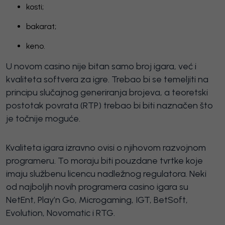
kosti;
bakarat;
keno.
U novom casino nije bitan samo broj igara, već i
kvaliteta softvera za igre. Trebao bi se temeljiti na
principu slučajnog generiranja brojeva, a teoretski
postotak povrata (RTP) trebao bi biti naznačen što
je točnije moguće.
Kvaliteta igara izravno ovisi o njihovom razvojnom
programeru. To moraju biti pouzdane tvrtke koje
imaju službenu licencu nadležnog regulatora. Neki
od najboljih novih programera casino igara su
NetEnt, Play’n Go, Microgaming, IGT, BetSoft,
Evolution, Novomatic i RTG.