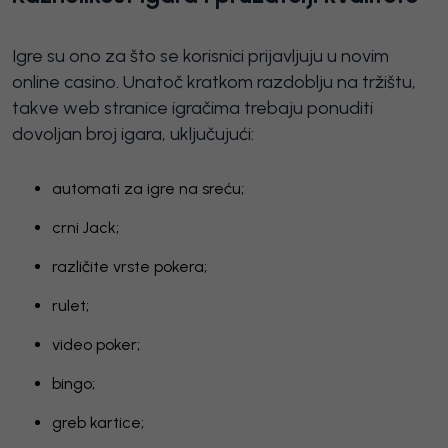
Igre su ono za što se korisnici prijavljuju u novim
online casino. Unatoč kratkom razdoblju na tržištu,
takve web stranice igračima trebaju ponuditi
dovoljan broj igara, uključujući:
automati za igre na sreću;
crni Jack;
različite vrste pokera;
rulet;
video poker;
bingo;
greb kartice;