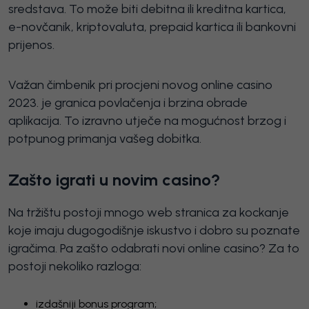
sredstava. To može biti debitna ili kreditna kartica,
e-novčanik, kriptovaluta, prepaid kartica ili bankovni
prijenos.
Važan čimbenik pri procjeni novog online casino
2023. je granica povlačenja i brzina obrade
aplikacija. To izravno utječe na mogućnost brzog i
potpunog primanja vašeg dobitka.
Zašto igrati u novim casino?
Na tržištu postoji mnogo web stranica za kockanje
koje imaju dugogodišnje iskustvo i dobro su poznate
igračima. Pa zašto odabrati novi online casino? Za to
postoji nekoliko razloga:
izdašniji bonus program;