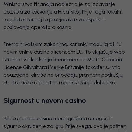
Ministarstvo financija nadležno je za izdavanje
dozvola za kockanje u Hrvatskoj. Prije toga, lokalni
regulator temeljito provjerava sve aspekte
poslovanja operatora kasina.
Prema hrvatskim zakonima, korisnici mogu igrati i u
novim online casino s licencom EU. To uključuje web
stranice za kockanje licencirane na Malti i Curacau.
Licence Gibraltara i Velike Britanije također su vrlo
pouzdane, ali više ne pripadaju pravnom području
EU. To može utjecati na oporezivanje dobitaka.
Sigurnost u novom casino
Bilo koji online casino mora igračima omogućiti
sigurno okruženje za igru. Prije svega, ovo je pošten