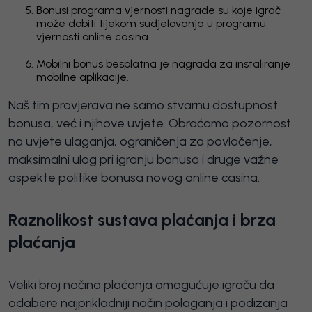
Bonusi programa vjernosti nagrade su koje igrač
može dobiti tijekom sudjelovanja u programu
vjernosti online casina.
Mobilni bonus besplatna je nagrada za instaliranje
mobilne aplikacije.
Naš tim provjerava ne samo stvarnu dostupnost
bonusa, već i njihove uvjete. Obraćamo pozornost
na uvjete ulaganja, ograničenja za povlačenje,
maksimalni ulog pri igranju bonusa i druge važne
aspekte politike bonusa novog online casina.
Raznolikost sustava plaćanja i brza
plaćanja
Veliki broj načina plaćanja omogućuje igraču da
odabere najprikladniji način polaganja i podizanja