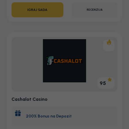
IGRAJ SADA
RECENZIJA
95
Cashalot Casino
200% Bonus na Depozit