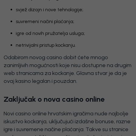
svjež dizajn i nove tehnologije;
suvremeni načini plaćanja;
igre od novih pružatelja usluga;
netrivijalni pristup kockanju.
Odabirom novog casino dobit ćete mnogo
zanimljivih mogućnosti koje nisu dostupne na drugim
web stranicama za kockanje. Glavna stvar je da je
ovaj kasino legalan i pouzdan.
Zaključak o nova casino online
Novi casino online hrvatskim igračima nude najbolje
iskustvo kockanja, uključujući izdašne bonuse, razne
igre i suvremene načine plaćanja. Takve su stranice