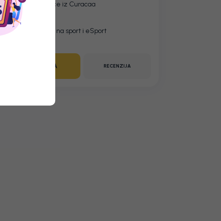
Dostupnost licence iz Curacaa
Možete se kladiti na sport i eSport
IGRAJ SADA
RECENZIJA