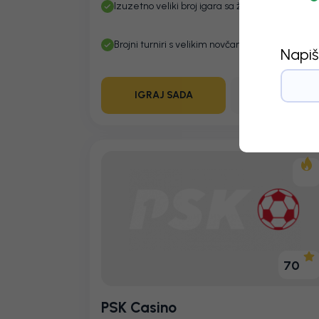
Izuzetno veliki broj igara sa živim trgovcima
Brojni turniri s velikim novčanim nagradama
Napiš
IGRAJ SADA
RECENZIJA
70
PSK Casino