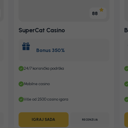
88
SuperCat Casino
B
Bonus 350%
24/7 korisnička podrška
Mobilne casino
Više od 2500 casino igara
IGRAJ SADA
RECENZIJA